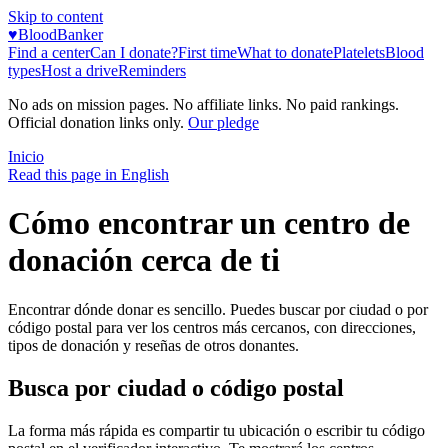
Skip to content
♥
BloodBanker
Find a center
Can I donate?
First time
What to donate
Platelets
Blood
types
Host a drive
Reminders
No ads on mission pages. No affiliate links. No paid rankings.
Official donation links only.
Our pledge
Inicio
Read this page in English
Cómo encontrar un centro de
donación cerca de ti
Encontrar dónde donar es sencillo. Puedes buscar por ciudad o por
código postal para ver los centros más cercanos, con direcciones,
tipos de donación y reseñas de otros donantes.
Busca por ciudad o código postal
La forma más rápida es compartir tu ubicación o escribir tu código