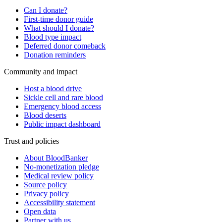
Can I donate?
First-time donor guide
What should I donate?
Blood type impact
Deferred donor comeback
Donation reminders
Community and impact
Host a blood drive
Sickle cell and rare blood
Emergency blood access
Blood deserts
Public impact dashboard
Trust and policies
About BloodBanker
No-monetization pledge
Medical review policy
Source policy
Privacy policy
Accessibility statement
Open data
Partner with us