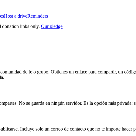
es
Host a drive
Reminders
l donation links only.
Our pledge
o, comunidad de fe o grupo. Obtienes un enlace para compartir, un códi
da.
ompartes. No se guarda en ningún servidor. Es la opción más privada: sol
publicarse. Incluye solo un correo de contacto que no te importe hacer p