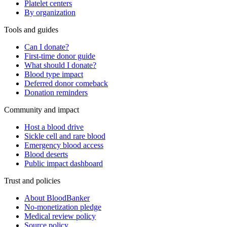
Platelet centers
By organization
Tools and guides
Can I donate?
First-time donor guide
What should I donate?
Blood type impact
Deferred donor comeback
Donation reminders
Community and impact
Host a blood drive
Sickle cell and rare blood
Emergency blood access
Blood deserts
Public impact dashboard
Trust and policies
About BloodBanker
No-monetization pledge
Medical review policy
Source policy