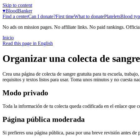
Skip to content
♥
BloodBanker
Find a center
Can I donate?
First time
What to donate
Platelets
Blood typ
No ads on mission pages. No affiliate links. No paid rankings. Officia
Inicio
Read this page in English
Organizar una colecta de sangre
Crea una página de colecta de sangre gratuita para tu escuela, trabaj
requisitos y textos listos para usar. Toma unos minutos y no cuesta na
Modo privado
Toda la información de tu colecta queda codificada en el enlace que c
Página pública moderada
Si prefieres una página pública, pasa por una breve revisión antes de 